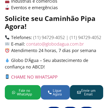
Indústrias e comércios
Eventos e emergências
Solicite seu Caminhão Pipa
Agora!
Telefones:
(11) 94729-4052 | (11) 94729-4052
E-mail:
contato@globodagua.com.br
Atendimento 24 horas, 7 dias por semana
Globo D’Água – Seu abastecimento de
confiança no ABCD!
CHAME NO WHATSAPP
Fale no
Ligue
Envie um
WhatsApp
Agora
Email