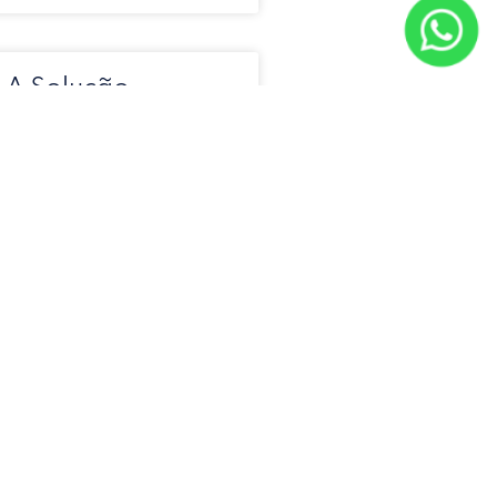
 A Solução
a Abastecimento
 Lugar
ia do Hóspede em
ar: Caminhão Pipa
em Guarulhos