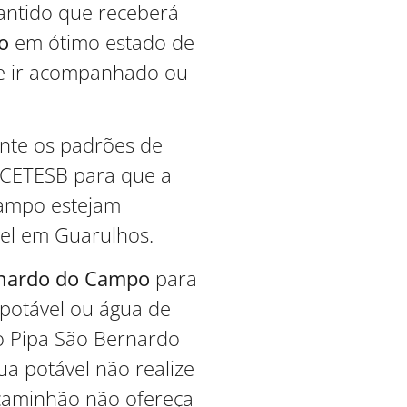
antido que receberá
o
em ótimo estado de
e ir acompanhado ou
nte os padrões de
a CETESB para que a
Campo estejam
el em Guarulhos.
rnardo do Campo
para
 potável ou água de
o Pipa São Bernardo
ua potável não realize
 caminhão não ofereça