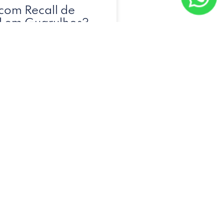
com Recall de
l em Guarulhos?
urança com a
a!
ida de Água
ística Urgente
ua 2026