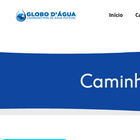
Início
C
Caminh