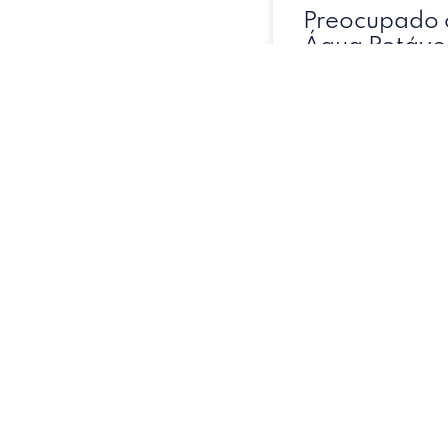
Preocupado 
Água Potáve
Garanta Seg
Globo D’Águ
LEIA COMPLETO
21 de abril de 2026
Entrega Ráp
Potável: Log
Globo d’Ág
LEIA COMPLETO
6 de setembro de 2023