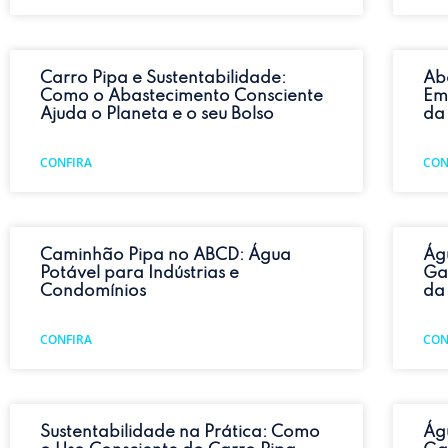
Carro Pipa e Sustentabilidade:
Ab
Como o Abastecimento Consciente
Em
Ajuda o Planeta e o seu Bolso
da
CONFIRA
CON
Caminhão Pipa no ABCD: Água
Ág
Potável para Indústrias e
Ga
Condomínios
da
CONFIRA
CON
Sustentabilidade na Prática: Como
Ág