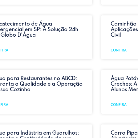
astecimento de Água
Caminhão 
ergencial em SP: A Solução 24h
Aplicações
 Globo D’Água
Civil
FIRA
CONFIRA
ua para Restaurantes no ABCD:
Água Potáv
ranta a Qualidade e a Operação
Creches: A
 sua Cozinha
Alunos Me
FIRA
CONFIRA
ua para Indústria em Guarulhos:
Carro Pipa