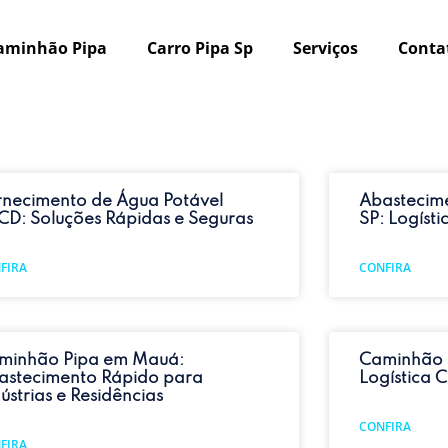
aminhão Pipa
Carro Pipa Sp
Serviços
Conta
rnecimento de Água Potável
Abastecim
CD: Soluções Rápidas e Seguras
SP: Logíst
FIRA
CONFIRA
minhão Pipa em Mauá:
Caminhão P
astecimento Rápido para
Logística 
ústrias e Residências
CONFIRA
FIRA