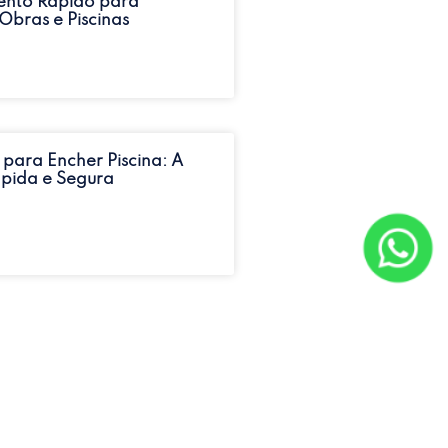
ento Rápido para
Obras e Piscinas
 para Encher Piscina: A
pida e Segura
Pipa em Guarulhos? A
ua é a Solução!