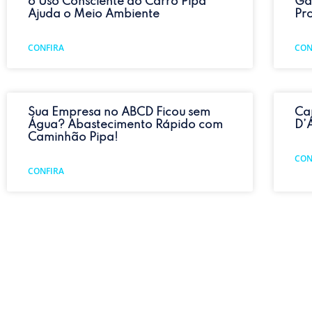
o Uso Consciente do Carro Pipa
Ga
Ajuda o Meio Ambiente
Pr
CONFIRA
CON
Sua Empresa no ABCD Ficou sem
Ca
Água? Abastecimento Rápido com
D’
Caminhão Pipa!
CON
CONFIRA
Falta de Água no Feriado ou Fim de
Se
Semana? Um Carro Pipa 24h Pode
Ág
Salvar!
Ca
CONFIRA
CON