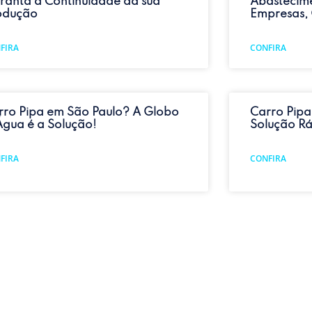
ranta a Continuidade da sua
Abastecim
odução
Empresas, 
FIRA
CONFIRA
rro Pipa em São Paulo? A Globo
Carro Pipa
Água é a Solução!
Solução Rá
FIRA
CONFIRA
u Condomínio no ABCD Ficou sem
Caminhão 
ua? Abastecimento Rápido com
Globo d’Ág
rro Pipa
CONFIRA
FIRA