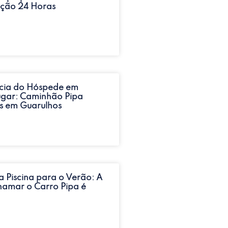
ução 24 Horas
ncia do Hóspede em
ugar: Caminhão Pipa
s em Guarulhos
a Piscina para o Verão: A
amar o Carro Pipa é